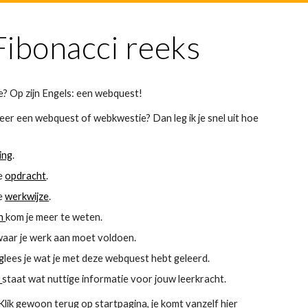
Fibonacci reeks
? Op zijn Engels: een webquest!
eer een webquest of webkwestie? Dan leg ik je snel uit hoe
ding
.
de
opdracht
.
de
werkwijze
.
en
kom je meer te weten.
 waar je werk aan moet voldoen.
ng
lees je wat je met deze webquest hebt geleerd.
t
staat wat nuttige informatie voor jouw leerkracht.
 Klik gewoon terug op startpagina, je komt vanzelf hier