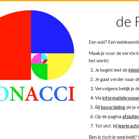
de 
Een wát? Een webkwestie
Maak je voor de eerste k
het werkt:
Je begint met de
inlei
Je gaat verder naar 
Vervolgens bekijk je 
Via
informatiebronn
Bij
beoordeling
zie je
Op de pagina
afsluiti
Tot slot: bij
leerkrach
Ben je toch je weg kwijt?