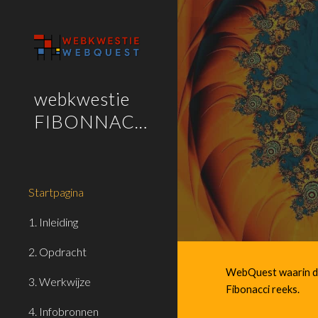
Sk
webkwestie
FIBONNACCI
Startpagina
1. Inleiding
2. Opdracht
WebQuest waarin de 
3. Werkwijze
Fibonacci reeks.
4. Infobronnen