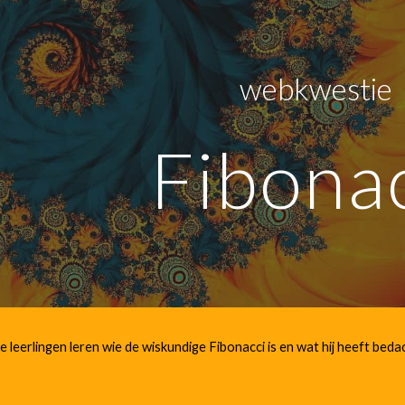
ip to main content
Skip to navigat
webkwestie
Fibona
leerlingen leren wie de wiskundige Fibonacci is en wat hij heeft bed