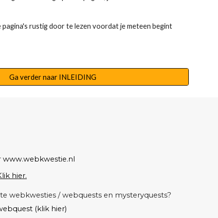
e pagina's rustig door te lezen voordat je meteen begint
Ga verder naar INLEIDING
r
www.webkwestie.nl
lik hier.
atete webkwesties / webquests en mysteryquests?
ebquest (klik hier)