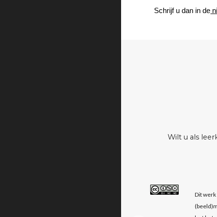
Schrijf u dan in de
 n
Wilt u als le
Dit werk
(beeld)m