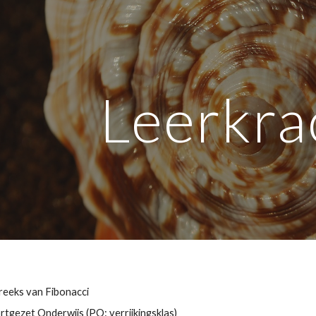
ip to main content
Skip to navigat
Leerkra
  
reeks van Fibonacci
rtgezet Onderwijs (PO: verrijkingsklas)