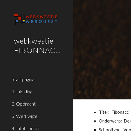
Sk
webkwestie
FIBONNACCI
Startpagina
1. Inleiding
2. Opdracht
Titel:   Fibonacci  
3. Werkwijze
Onderwerp:  De 
4. Infobronnen
Schooltype:  Voo