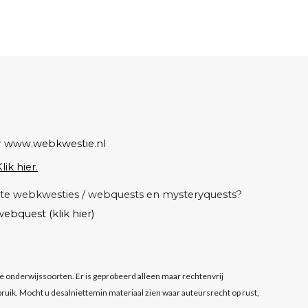
r
www.webkwestie.nl
lik hier.
atete webkwesties / webquests en mysteryquests?
ebquest (klik hier)
lle onderwijssoorten. Er is geprobeerd alleen maar rechtenvrij
ruik. Mocht u desalniettemin materiaal zien waar auteursrecht op rust,