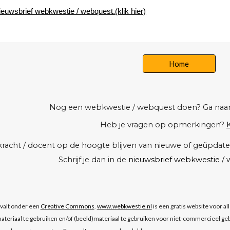
ieuwsbrief webkwestie / webquest.(klik hier)
Home
Nog een webkwestie / webquest doen? Ga naa
Heb je vragen op opmerkingen?
K
erkracht / docent op de hoogte blijven van nieuwe of geüpd
Schrijf je dan in de
nieuwsbrief webkwestie / w
 valt onder een
Creative Commons
.
www.webkwestie.nl
is een gratis website voor a
ateriaal te gebruiken en/of (beeld)materiaal te gebruiken voor niet-commercieel geb