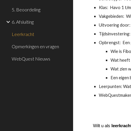
Klas:  Havo 1 t/
5. Beoordeling
Vakgebieden:  W
6. Afsluiting
Uitvoering door: 
Leerkracht
Tijdsinvestering: 
Opbrengst:  Een 
Opmerkingen en vragen
Wie is Fib
WebQuest Nieuws
Wat heeft 
Wat zien w
Een eigen 
Leerpunten: Wat 
WebQuestmaker
Wilt u als 
leerkrach