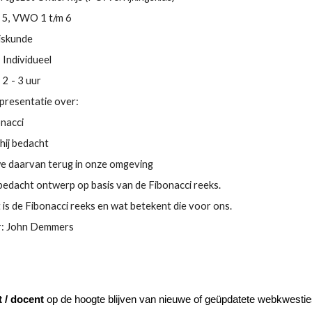
m 5, VWO 1 t/m 6
iskunde
 Individueel
 2 - 3 uur
presentatie over:
onacci
hij bedacht
e daarvan terug in onze omgeving
bedacht ontwerp op basis van de Fibonacci reeks.
is de Fibonacci reeks en wat betekent die voor ons.
: John Demmers
t / docent 
op de hoogte blijven van nieuwe of geüpdatete webkwesti