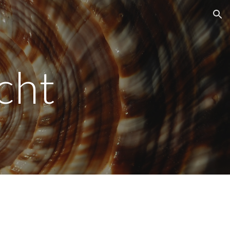
ion
cht